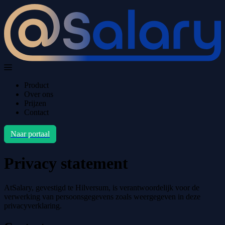
Product
Over ons
Prijzen
Contact
Naar portaal
Privacy statement
AtSalary, gevestigd te Hilversum, is verantwoordelijk voor de
verwerking van persoonsgegevens zoals weergegeven in deze
privacyverklaring.